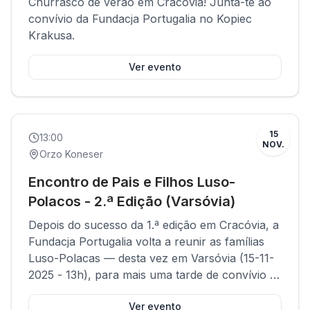
Churrasco de verão em Cracóvia! Junta-te ao
convívio da Fundacja Portugalia no Kopiec
Krakusa.
Ver evento
Decorrido
Social
15
13:00
NOV.
Orzo Koneser
Encontro de Pais e Filhos Luso-
Polacos - 2.ª Edição (Varsóvia)
Depois do sucesso da 1.ª edição em Cracóvia, a
Fundacja Portugalia volta a reunir as famílias
Luso-Polacas — desta vez em Varsóvia (15-11-
2025 - 13h), para mais uma tarde de convívio e
partilha entre pais e crianças que falam
Ver evento
português em casa.