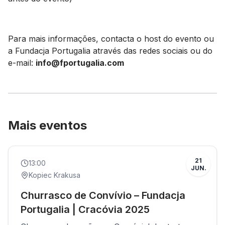
Para mais informações, contacta o host do evento ou
a Fundacja Portugalia através das redes sociais ou do
e-mail:
info@fportugalia.com
Mais eventos
Decorrido
Social
21
13:00
JUN.
Kopiec Krakusa
Churrasco de Convívio – Fundacja
Portugalia | Cracóvia 2025