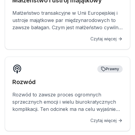
Małżeństwo i ustrój majątkowy
Małżeństwo transakcyjne w Unii Europejskiej i
ustroje majątkowe par międzynarodowych to
zawsze bałagan. Czym jest małżeństwo cywilne
i jakie są jego zasady? I jaki jest ustrój
Czytaj więcej
majątkowy? Your voice in Law to podcast
tworzony przez prawniczkę Ernestynę Niemiec
we współpracy z Fundacją Portugalia, który ma
na celu demistyfikowanie polskiego prawa.
Prawny
Wsparcie, jakiego nigdy wcześniej nie udzielono
portugalskiej społeczności w Polsce.
Rozwód
Rozwód to zawsze proces ogromnych
sprzecznych emocji i wielu biurokratycznych
komplikacji. Ten odcinek ma na celu wyjaśnienie
całego procesu. Sua voz em Direito to podcast
Czytaj więcej
stworzony przez prawniczkę Ernestynę
Niemiec we współpracy z Fundacją Portugalia,